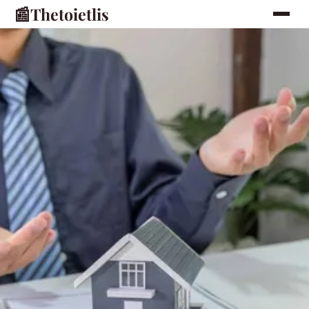
📰
Thetoietlis