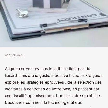
Accueil
›
Actu
ACTU
Optimisez vos revenus avec la
Augmenter vos revenus locatifs ne tient pas du
hasard mais d'une gestion locative tactique. Ce guide
gestion locative
explore les stratégies éprouvées : de la sélection des
locataires à l'entretien de votre bien, en passant par
Théo
•
20 juin 2024
•
2 min de lecture
une fiscalité optimisée pour booster votre rentabilité.
Découvrez comment la technologie et des