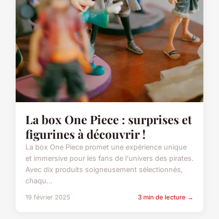
La box One Piece : surprises et
figurines à découvrir !
La box One Piece promet une expérience unique
et immersive pour les fans de l'univers des pirates.
Avec dix produits soigneusement sélectionnés,
chaqu...
19 février 2025
3 min de lecture →