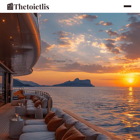
📰
Thetoietlis