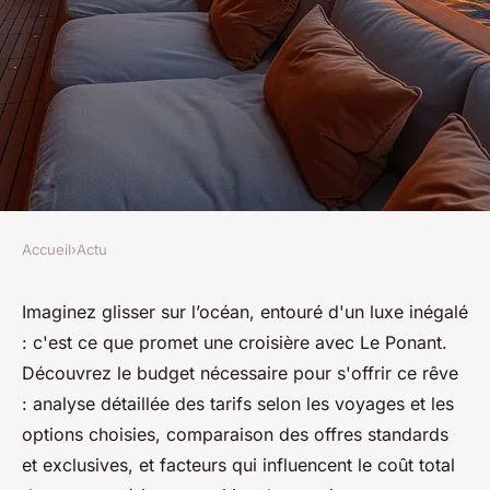
Accueil
›
Actu
ACTU
Prix d'une croisière de luxe
Imaginez glisser sur l’océan, entouré d'un luxe inégalé
: c'est ce que promet une croisière avec Le Ponant.
avec le ponant
Découvrez le budget nécessaire pour s'offrir ce rêve
: analyse détaillée des tarifs selon les voyages et les
Théo
•
29 avril 2024
•
3 min de lecture
options choisies, comparaison des offres standards
et exclusives, et facteurs qui influencent le coût total