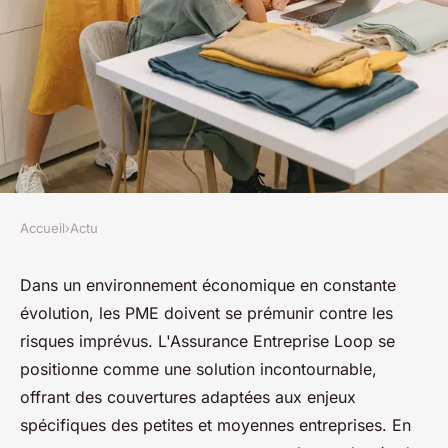
Accueil
›
Actu
ACTU
Assurance Entreprise Loop : le
Dans un environnement économique en constante
évolution, les PME doivent se prémunir contre les
guide incontournable pour les
risques imprévus. L'Assurance Entreprise Loop se
PME
positionne comme une solution incontournable,
offrant des couvertures adaptées aux enjeux
Théo
•
20 mars 2025
•
3 min de lecture
spécifiques des petites et moyennes entreprises. En