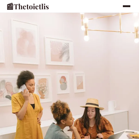
📰
Thetoietlis