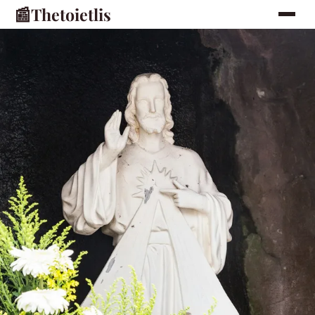
📰
Thetoietlis