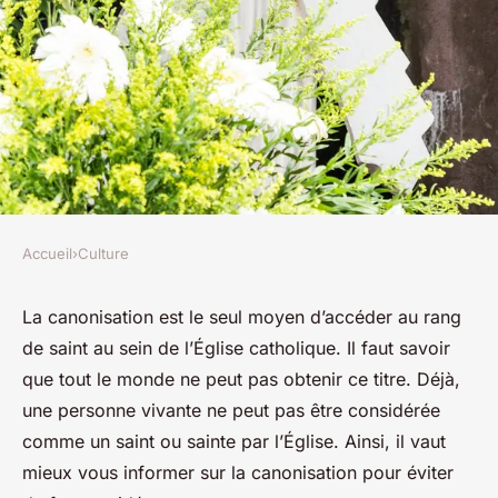
Accueil
›
Culture
CULTURE
Canonisation : un procédé
La canonisation est le seul moyen d’accéder au rang
de saint au sein de l’Église catholique. Il faut savoir
d'une importance capitale au
que tout le monde ne peut pas obtenir ce titre. Déjà,
sein de l'Église catholique
une personne vivante ne peut pas être considérée
comme un saint ou sainte par l’Église. Ainsi, il vaut
Olivier
•
16 septembre 2024
•
2 min de lecture
mieux vous informer sur la canonisation pour éviter