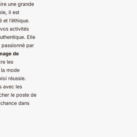
aire une grande
e, il est
et l’éthique.
vos activités
uthentique. Elle
i passionné par
mage de
re les
e la mode
loi réussie.
 avec les
cher le poste de
e chance dans