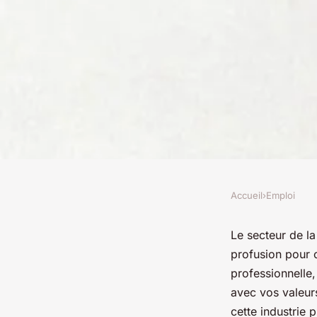
Accueil
›
Emploi
EMPLOI
Quelles astuces pou
Le secteur de l
profusion pour c
d'emploi réussie dan
professionnelle,
avec vos valeur
cette industrie 