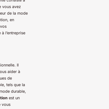
nte consiste à
ue vous avez
teur de la mode
tion, en
vos
à l’entreprise
onnelle. Il
ous aider à
ques de
e, tels que la
 mode durable,
tion
est un
e vous