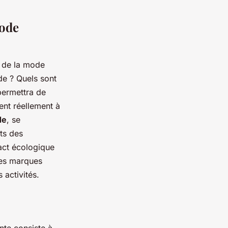
mode
e de la mode
de ? Quels sont
permettra de
ent réellement à
de
, se
ts des
act écologique
Ces marques
 activités.