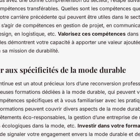
us avez une bonne compréhension du secteur, l’étape suiva
compétences transférables. Quelles sont les compétences q
tre carrière précédente qui peuvent être utiles dans le sec
ut s’agir de compétences en gestion de projet, en communica
sign, en logistique, etc.
Valorisez ces compétences
dans 
les démontrent votre capacité à apporter une valeur ajoutée 
à sa mission de durabilité.
r aux spécificités de la mode durable
tinue est un atout précieux lors d’une reconversion professi
euses formations dédiées à la mode durable, qui peuvent v
mpétences spécifiques et à vous familiariser avec les prati
 formations peuvent couvrir divers aspects de la mode durabl
êtements éco-responsables, la gestion d’une entreprise de
ns écologiques dans la mode, etc.
Investir dans votre forma
de signaler votre engagement envers la mode durable et d