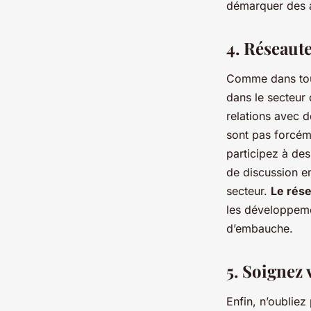
démarquer des a
4. Réseaut
Comme dans tout
dans le secteur 
relations avec d
sont pas forcéme
participez à de
de discussion en
secteur.
Le rés
les développemen
d’embauche.
5. Soignez
Enfin, n’oublie