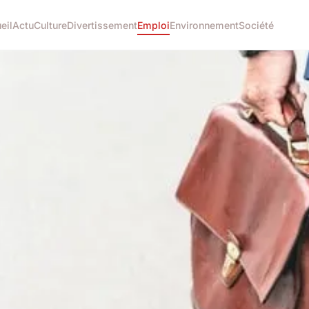
eil
Actu
Culture
Divertissement
Emploi
Environnement
Société