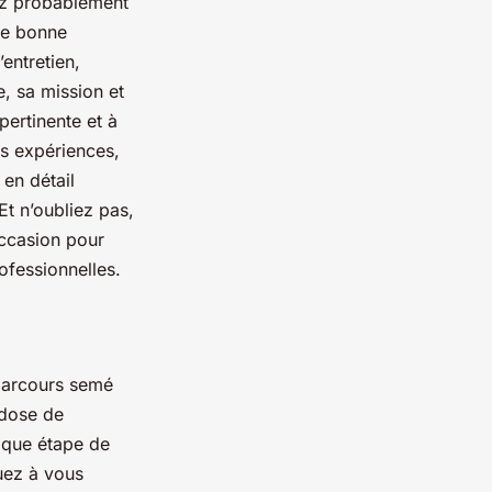
rez probablement
re bonne
entretien,
, sa mission et
pertinente et à
s expériences,
en détail
Et n’oubliez pas,
occasion pour
ofessionnelles.
 parcours semé
 dose de
aque étape de
uez à vous