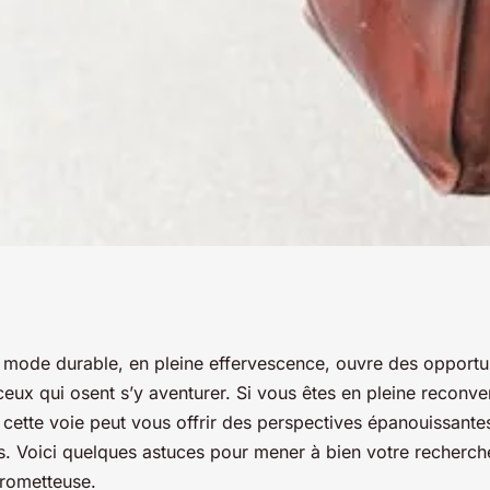
r une recherche
a mode durable, en pleine effervescence, ouvre des opportu
eux qui osent s’y aventurer. Si vous êtes en pleine reconve
s le secteur de la
 cette voie peut vous offrir des perspectives épanouissante
s. Voici quelques astuces pour mener à bien votre recherch
prometteuse.