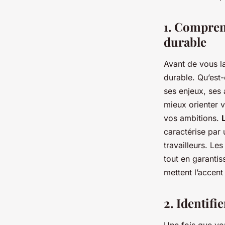
mode durable pour l
en reconversion ?
1. Comprend
durable
Louise
•
12 février 2024
•
6 min de lecture
Avant de vous la
durable. Qu’est-
ses enjeux, ses 
mieux orienter v
vos ambitions.
caractérise par
travailleurs. L
tout en garanti
mettent l’accent 
2. Identifi