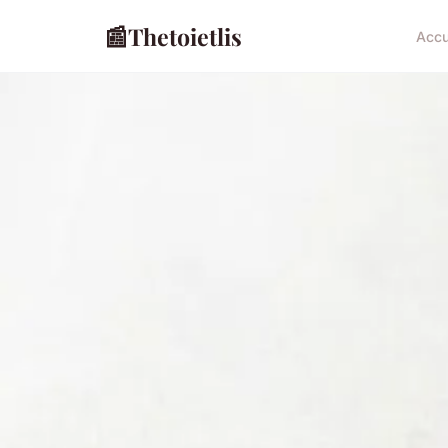
📰
Thetoietlis
Accu